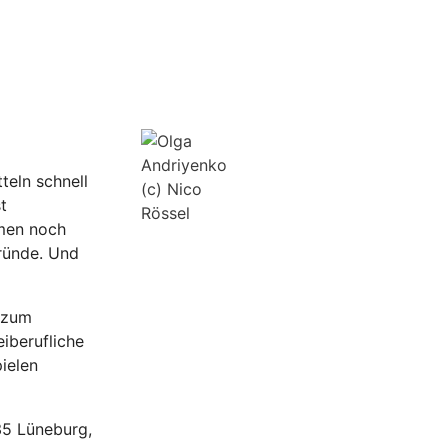
teln schnell
(c) Nico
t
Rössel
mmen noch
gründe. Und
t zum
eiberufliche
ielen
35 Lüneburg,