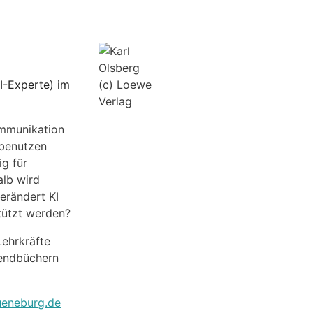
I-Experte) im
(c) Loewe
Verlag
Kommunikation
 benutzen
ig für
alb wird
erändert KI
tützt werden?
Lehrkräfte
gendbüchern
lueneburg.de