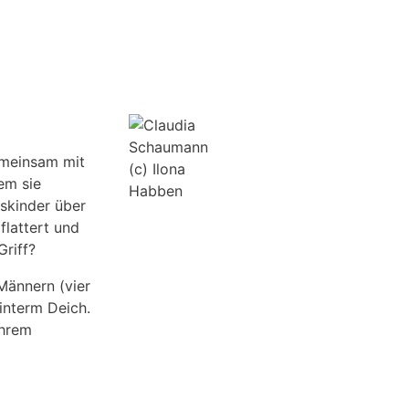
emeinsam mit
(c) Ilona
em sie
Habben
gskinder über
flattert und
riff?
Männern (vier
interm Deich.
ihrem