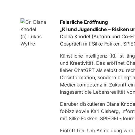
Feierliche Eröffnung
„KI und Jugendliche –
Risiken u
(c) Lukas
Diana Knodel (Autorin und Co-Fo
Wythe
Gespräch mit Silke Fokken, SPIEG
Künstliche Intelligenz (KI) ist l
und Kreativität. Das eröffnet Ch
lieber ChatGPT als selbst zu rech
Desinformation, sondern bringt au
Medienkompetenz in Zukunft eine
insgesamt die Lebensrealität vo
Darüber diskutieren Diana Knodel
fobizz sowie Karl Olsberg, Info
mit Silke Fokken, SPIEGEL-Journa
Eintritt frei. Um Anmeldung wi