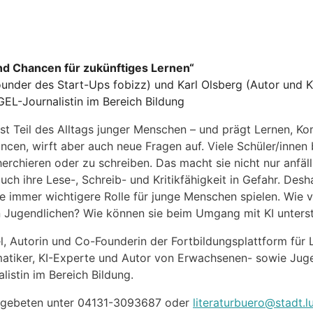
nd Chancen für zukünftiges Lernen
“
under des Start-Ups fobizz) und Karl Olsberg (Autor und K
EL-Journalistin im Bereich Bildung
ängst Teil des Alltags junger Menschen – und prägt Lernen, 
ancen, wirft aber auch neue Fragen auf. Viele Schüler/innen
erchieren oder zu schreiben. Das macht sie nicht nur anfäll
ch ihre Lese-, Schreib- und Kritikfähigkeit in Gefahr. Desh
 immer wichtigere Rolle für junge Menschen spielen. Wie v
n Jugendlichen? Wie können sie beim Umgang mit KI unters
, Autorin und Co-Founderin der Fortbildungsplattform für 
rmatiker, KI-Experte und Autor von Erwachsenen- sowie Ju
listin im Bereich Bildung.
rd gebeten unter 04131-3093687 oder
literaturbuero@stadt.