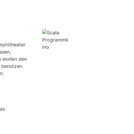
mphitheater
ssen,
n wollen den
e benutzen.
n.
ahl